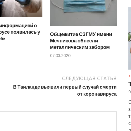
 информацией о
усе появилась у
Общежитие СЗГМУ имени
е»
Мечникова обнесли
металлическим забором
07.03.2020
К
СЛЕДУЮЩАЯ СТАТЬЯ
В Таиланде выявили первый случай смерти
0
от коронавируса
С
з
т
с
п