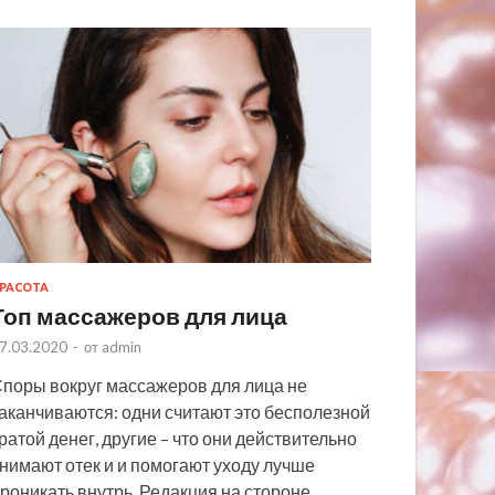
РАСОТА
Топ массажеров для лица
7.03.2020
-
от
admin
поры вокруг массажеров для лица не
аканчиваются: одни считают это бесполезной
ратой денег, другие – что они действительно
нимают отек и и помогают уходу лучше
роникать внутрь. Редакция на стороне …