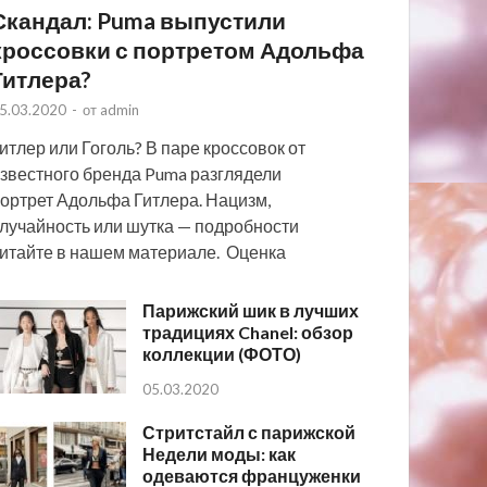
Скандал: Puma выпустили
кроссовки с портретом Адольфа
Гитлера?
5.03.2020
-
от
admin
итлер или Гоголь? В паре кроссовок от
звестного бренда Puma разглядели
ортрет Адольфа Гитлера. Нацизм,
лучайность или шутка — подробности
итайте в нашем материале. Оценка
Парижский шик в лучших
традициях Chanel: обзор
коллекции (ФОТО)
05.03.2020
Стритстайл с парижской
Недели моды: как
одеваются француженки