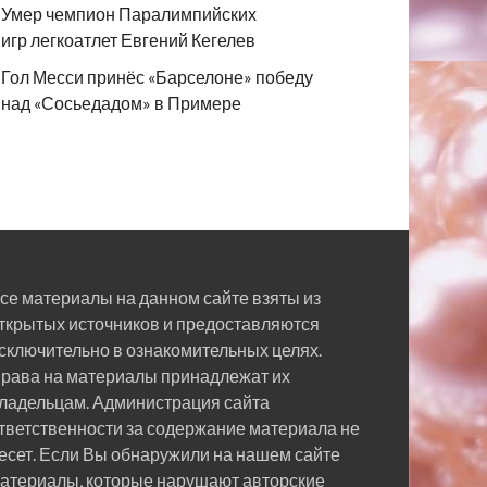
Умер чемпион Паралимпийских
игр легкоатлет Евгений Кегелев
Гол Месси принёс «Барселоне» победу
над «Сосьедадом» в Примере
се материалы на данном сайте взяты из
ткрытых источников и предоставляются
сключительно в ознакомительных целях.
рава на материалы принадлежат их
ладельцам. Администрация сайта
тветственности за содержание материала не
есет. Если Вы обнаружили на нашем сайте
атериалы, которые нарушают авторские