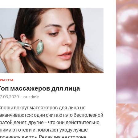
РАСОТА
Топ массажеров для лица
7.03.2020
-
от
admin
поры вокруг массажеров для лица не
аканчиваются: одни считают это бесполезной
ратой денег, другие – что они действительно
нимают отек и и помогают уходу лучше
роникать внутрь. Редакция на стороне …