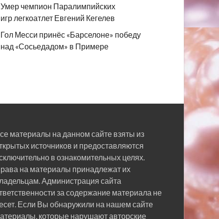
Умер чемпион Паралимпийских
игр легкоатлет Евгений Кегелев
Гол Месси принёс «Барселоне» победу
над «Сосьедадом» в Примере
се материалы на данном сайте взяты из
ткрытых источников и предоставляются
сключительно в ознакомительных целях.
рава на материалы принадлежат их
ладельцам. Администрация сайта
тветственности за содержание материала не
есет. Если Вы обнаружили на нашем сайте
атериалы, которые нарушают авторские