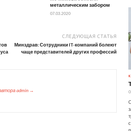
металлическим забором
07.03.2020
СЛЕДУЮЩАЯ СТАТЬЯ
тов
Минздрав: Сотрудники IT-компаний болеют
руса
чаще представителей других профессий
К
автора admin →
0
С
з
т
с
п