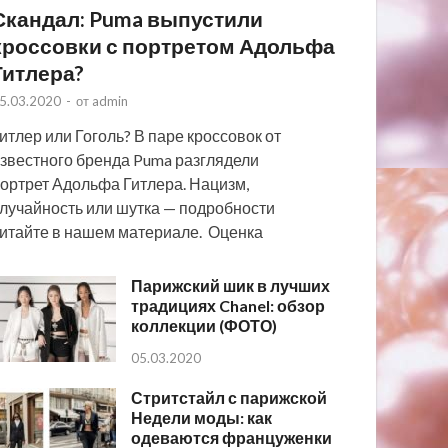
Скандал: Puma выпустили
кроссовки с портретом Адольфа
Гитлера?
5.03.2020
-
от
admin
итлер или Гоголь? В паре кроссовок от
звестного бренда Puma разглядели
ортрет Адольфа Гитлера. Нацизм,
лучайность или шутка — подробности
итайте в нашем материале. Оценка
Парижский шик в лучших
традициях Chanel: обзор
коллекции (ФОТО)
05.03.2020
Стритстайл с парижской
Недели моды: как
одеваются француженки