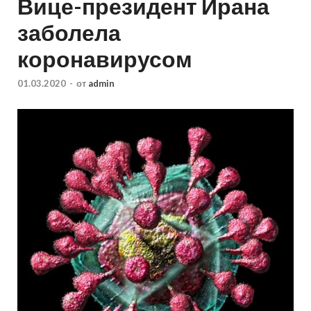
Вице-президент Ирана
заболела
коронавирусом
01.03.2020
-
от
admin