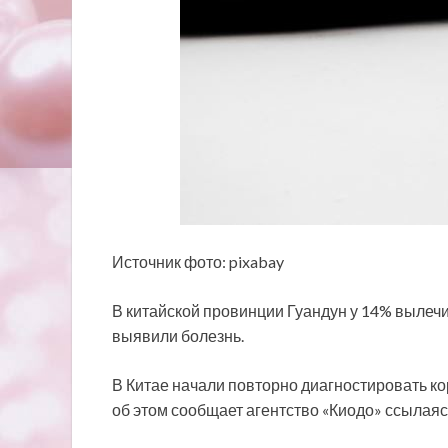
Источник фото: pixabay
В китайской провинции Гуандун у 14% вылеч
выявили болезнь.
В Китае начали повторно диагностировать к
об этом сообщает агентство «Киодо» ссылая