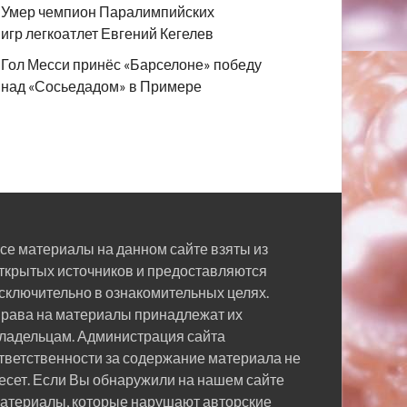
Умер чемпион Паралимпийских
игр легкоатлет Евгений Кегелев
Гол Месси принёс «Барселоне» победу
над «Сосьедадом» в Примере
се материалы на данном сайте взяты из
ткрытых источников и предоставляются
сключительно в ознакомительных целях.
рава на материалы принадлежат их
ладельцам. Администрация сайта
тветственности за содержание материала не
есет. Если Вы обнаружили на нашем сайте
атериалы, которые нарушают авторские