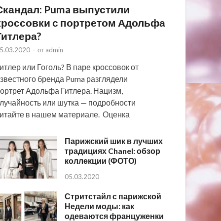
Скандал: Puma выпустили
кроссовки с портретом Адольфа
Гитлера?
5.03.2020
-
от
admin
итлер или Гоголь? В паре кроссовок от
звестного бренда Puma разглядели
ортрет Адольфа Гитлера. Нацизм,
лучайность или шутка — подробности
итайте в нашем материале. Оценка
Парижский шик в лучших
традициях Chanel: обзор
коллекции (ФОТО)
05.03.2020
Стритстайл с парижской
Недели моды: как
одеваются француженки