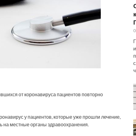
0
Г
и
п
с
ч
ившихся от коронавируса пациентов повторно
оронавирус у пациентов, которые уже прошли
лечение,
сь на местные органы здравоохранения.