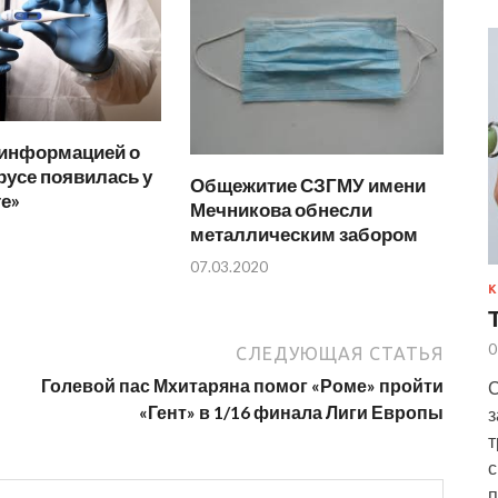
 информацией о
усе появилась у
Общежитие СЗГМУ имени
е»
Мечникова обнесли
металлическим забором
07.03.2020
К
0
СЛЕДУЮЩАЯ СТАТЬЯ
Голевой пас Мхитаряна помог «Роме» пройти
С
«Гент» в 1/16 финала Лиги Европы
з
т
с
п