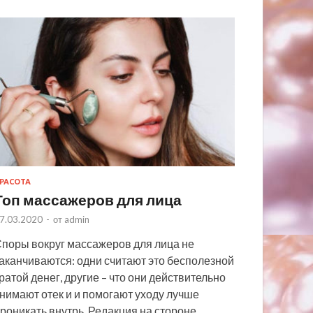
РАСОТА
Топ массажеров для лица
7.03.2020
-
от
admin
поры вокруг массажеров для лица не
аканчиваются: одни считают это бесполезной
ратой денег, другие – что они действительно
нимают отек и и помогают уходу лучше
роникать внутрь. Редакция на стороне …