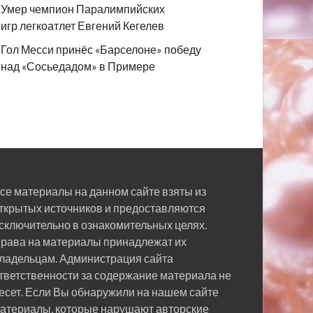
Умер чемпион Паралимпийских
игр легкоатлет Евгений Кегелев
Гол Месси принёс «Барселоне» победу
над «Сосьедадом» в Примере
се материалы на данном сайте взяты из
ткрытых источников и предоставляются
сключительно в ознакомительных целях.
рава на материалы принадлежат их
ладельцам. Администрация сайта
тветственности за содержание материала не
есет. Если Вы обнаружили на нашем сайте
атериалы, которые нарушают авторские