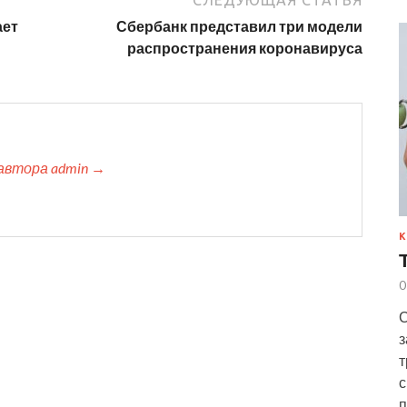
ает
Сбербанк представил три модели
распространения коронавируса
автора admin →
К
0
С
з
т
с
п