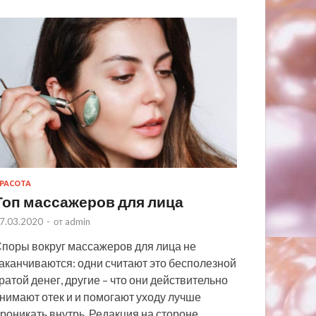
РАСОТА
Топ массажеров для лица
7.03.2020
-
от
admin
поры вокруг массажеров для лица не
аканчиваются: одни считают это бесполезной
ратой денег, другие – что они действительно
нимают отек и и помогают уходу лучше
роникать внутрь. Редакция на стороне …