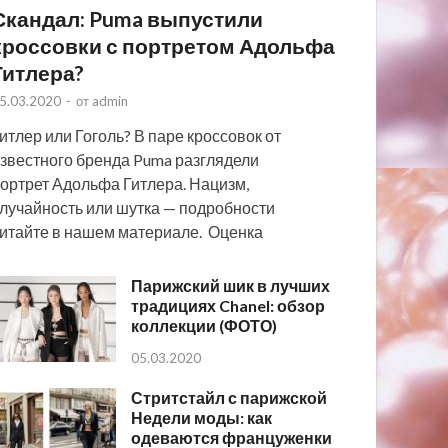
Скандал: Puma выпустили
кроссовки с портретом Адольфа
Гитлера?
5.03.2020
-
от
admin
итлер или Гоголь? В паре кроссовок от
звестного бренда Puma разглядели
ортрет Адольфа Гитлера. Нацизм,
лучайность или шутка — подробности
итайте в нашем материале. Оценка
Парижский шик в лучших
традициях Chanel: обзор
коллекции (ФОТО)
05.03.2020
Стритстайл с парижской
Недели моды: как
одеваются француженки