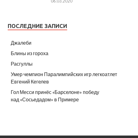
06.03.2020
ПОСЛЕДНИЕ ЗАПИСИ
Джалеби
Блины из гороха
Расгуллы
Умер чемпион Паралимпийских игр легкоатлет
Евгений Кегелев
Гол Месси принёс «Барселоне» победу
над «Сосьедадом» в Примере