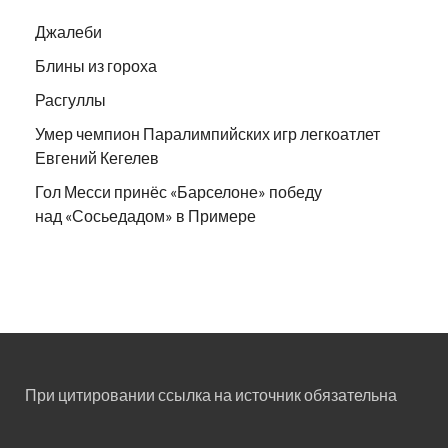
Джалеби
Блины из гороха
Расгуллы
Умер чемпион Паралимпийских игр легкоатлет
Евгений Кегелев
Гол Месси принёс «Барселоне» победу
над «Сосьедадом» в Примере
При цитировании ссылка на источник обязательна