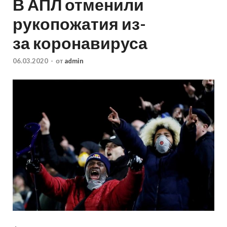
В АПЛ отменили
рукопожатия из-
за коронавируса
06.03.2020
-
от
admin