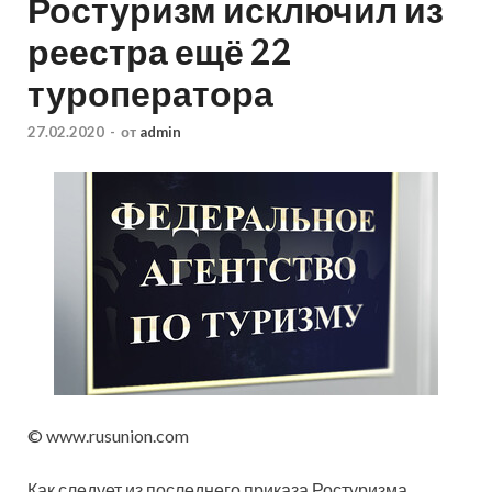
Ростуризм исключил из
реестра ещё 22
туроператора
27.02.2020
-
от
admin
© www.rusunion.com
Как следует из последнего приказа Ростуризма,