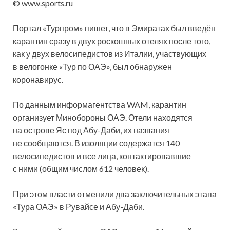
© www.sports.ru
Портал «Турпром» пишет, что в Эмиратах был введён
карантин сразу в двух роскошных отелях после того,
как у двух велосипедистов из Италии, участвующих
в велогонке «Тур по ОАЭ», был обнаружен
коронавирус.
По данным информагентства WAM, карантин
организует Минобороны ОАЭ. Отели находятся
на острове Яс под Абу-Даби, их названия
не сообщаются. В изоляции содержатся 140
велосипедистов и все лица, контактировавшие
с ними (общим числом 612 человек).
При этом власти отменили два заключительных этапа
«Тура ОАЭ» в Рувайсе и Абу-Даби.