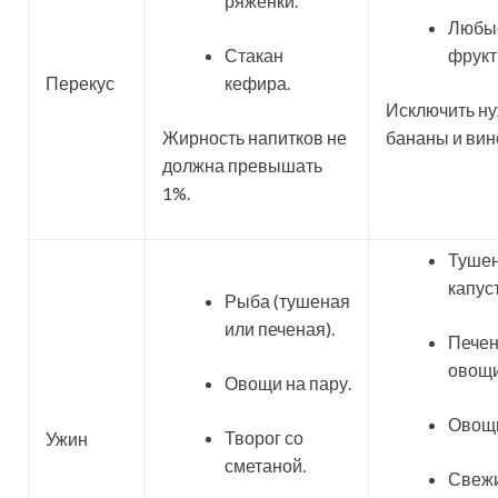
ряженки.
Любы
Стакан
фрукт
Перекус
кефира.
Исключить н
Жирность напитков не
бананы и вин
должна превышать
1%.
Туше
капуст
Рыба (тушеная
или печеная).
Пече
овощи
Овощи на пару.
Овощи
Творог со
Ужин
сметаной.
Свеж