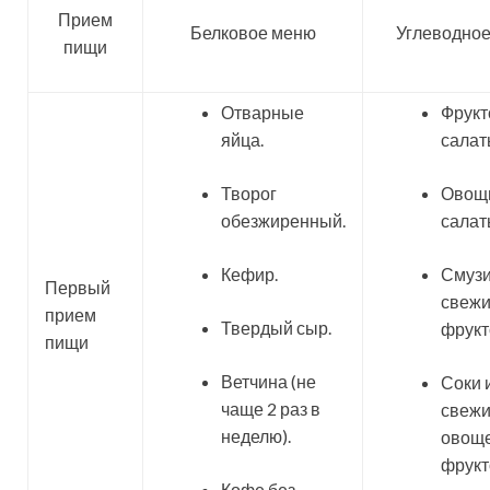
Прием
Белковое меню
Углеводно
пищи
Отварные
Фрук
яйца.
салат
Творог
Овощ
обезжиренный.
салат
Кефир.
Смузи
Первый
свежи
прием
Твердый сыр.
фрукт
пищи
Ветчина (не
Соки 
чаще 2 раз в
свежи
неделю).
овоще
фрукт
Кофе без