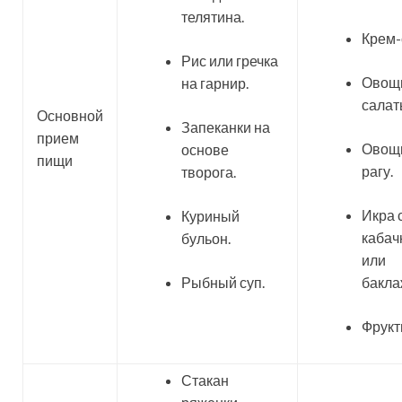
телятина.
Крем-
Рис или гречка
Овощ
на гарнир.
салат
Основной
Запеканки на
прием
Овощ
основе
пищи
рагу.
творога.
Икра 
Куриный
кабач
бульон.
или
Рыбный суп.
бакла
Фрукт
Стакан