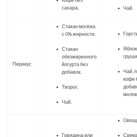
сахара.
Чай.
Стакан молока
Горсть
с 0% жирности.
Яблок
Стакан
груши
обезжиренного
Перекус
йогурта без
Чай, 
добавок.
кофе 
добав
Творог.
молок
Чай.
Овощн
Говядина или
Свеко