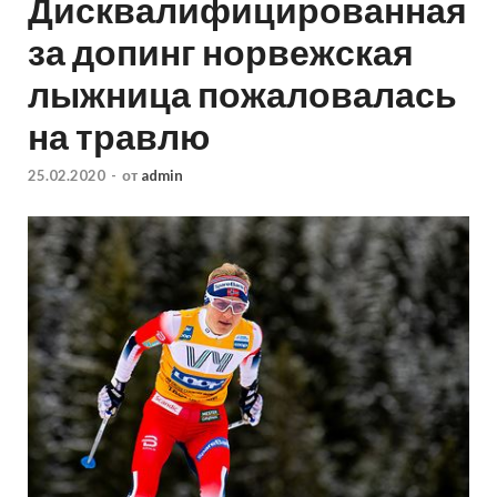
Дисквалифицированная
за допинг норвежская
лыжница пожаловалась
на травлю
25.02.2020
-
от
admin